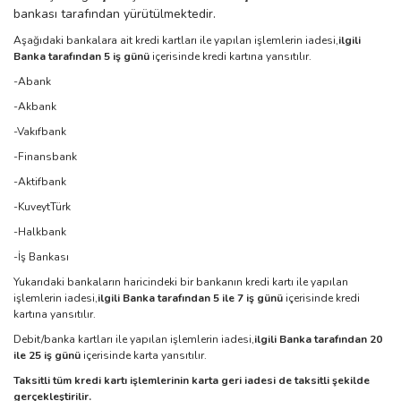
bankası tarafından yürütülmektedir.
Aşağıdaki bankalara ait kredi kartları ile yapılan işlemlerin iadesi,
ilgili
Banka tarafından 5 iş günü
içerisinde kredi kartına yansıtılır.
-
Abank
-
Akbank
-
Vakıfbank
-
Finansbank
-
Aktifbank
-
KuveytTürk
-
Halkbank
-
İş Bankası
Yukarıdaki bankaların haricindeki bir bankanın kredi kartı ile yapılan
işlemlerin iadesi,
ilgili Banka tarafından 5 ile 7 iş günü
içerisinde kredi
kartına yansıtılır.
Debit/banka kartları ile yapılan işlemlerin iadesi,
ilgili Banka tarafından 20
ile 25 iş günü
içerisinde karta yansıtılır.
Taksitli tüm kredi kartı işlemlerinin karta geri iadesi de taksitli şekilde
gerçekleştirilir.