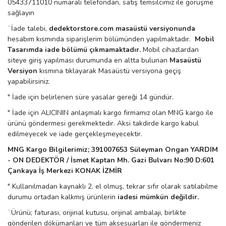
05433711010 numaralı telefondan, satış temsilcimiz ile görüşme
sağlayın
¨
İade talebi,
dedektorstore.com
masaüstü versiyonunda
hesabım kısmında siparişlerim bölümünden yapılmaktadır.
Mobil
Tasarımda iade bölümü çıkmamaktadır.
Mobil cihazlardan
siteye giriş yapılması durumunda en altta bulunan
Masaüstü
Versiyon
kısmına tıklayarak Masaüstü versiyona geçiş
yapabilirsiniz.
" İade için belirlenen süre yasalar gereği 14 gündür.
" İade için ALICININ anlaşmalı kargo firmamız olan MNG kargo ile
ürünü göndermesi gerekmektedir. Aksi takdirde kargo kabul
edilmeyecek ve iade gerçekleşmeyecektir.
MNG Kargo Bilgilerimiz; 391007653 Süleyman Ongan YARDIM
- ON DEDEKTÖR / İsmet Kaptan Mh. Gazi Bulvarı No:90 D:601
Çankaya İş Merkezi KONAK İZMİR
" Kullanılmadan kaynaklı 2. el olmuş, tekrar sıfır olarak satılabilme
durumu ortadan kalkmış ürünlerin
iadesi mümkün değildir.
¨
Ürünü; faturası, orijinal kutusu, orijinal ambalajı, birlikte
gönderilen dökümanları ve tüm aksesuarları ile göndermeniz