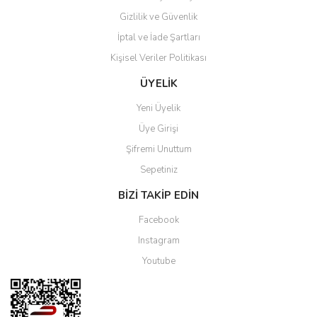
Gizlilik ve Güvenlik
İptal ve İade Şartları
Kişisel Veriler Politikası
ÜYELİK
Yeni Üyelik
Üye Girişi
Şifremi Unuttum
Sepetiniz
BİZİ TAKİP EDİN
Facebook
Instagram
Youtube