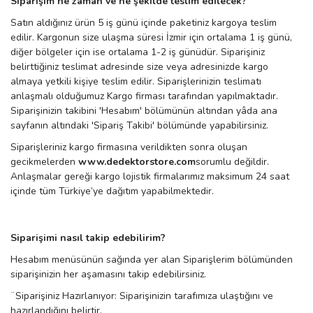
Siparişim ne zaman ve ne şekilde teslim edilecek?
Satın aldığınız ürün 5 iş günü içinde paketiniz kargoya teslim
edilir. Kargonun size ulaşma süresi İzmir için ortalama 1 iş günü,
diğer bölgeler için ise ortalama 1-2 iş günüdür. Siparişiniz
belirttiğiniz teslimat adresinde size veya adresinizde kargo
almaya yetkili kişiye teslim edilir. Siparişlerinizin teslimatı
anlaşmalı olduğumuz Kargo firması tarafından yapılmaktadır.
Siparişinizin takibini 'Hesabım' bölümünün altından yâda ana
sayfanın altındaki 'Sipariş Takibi' bölümünde yapabilirsiniz.
Siparişleriniz kargo firmasına verildikten sonra oluşan
gecikmelerden
www.dedektorstore.com
sorumlu değildir.
Anlaşmalar gereği kargo lojistik firmalarımız maksimum 24 saat
içinde tüm Türkiye’ye dağıtım yapabilmektedir.
Siparişimi nasıl takip edebilirim?
Hesabım menüsünün sağında yer alan Siparişlerim bölümünden
siparişinizin her aşamasını takip edebilirsiniz.
¨
Siparişiniz Hazırlanıyor: Siparişinizin tarafımıza ulaştığını ve
hazırlandığını belirtir.