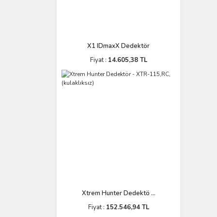
X1 IDmaxX Dedektör
Fiyat :
14.605,38 TL
Xtrem Hunter Dedektö ...
Fiyat :
152.546,94 TL