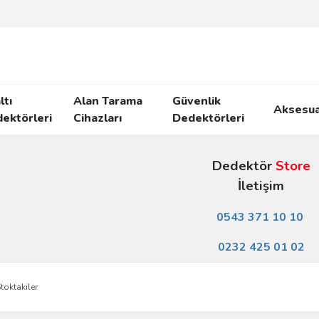
ltı
Alan Tarama
Güvenlik
Aksesua
ektörleri
Cihazları
Dedektörleri
Dedektör
Store
İletişim
0543 371 10 10
0232 425 01 02
toktakiler