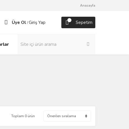
Anasayfa
Üye Ol
Giriş Yap
Sepetim
/
rlar
Toplam 0 ürün