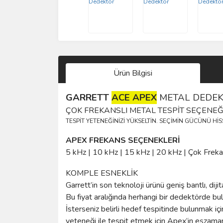
Ürün Bilgisi
GARRETT
ACE APEX
METAL DEDE
ÇOK FREKANSLI METAL TESPİT SEÇENEĞİ
TESPİT YETENEĞİNİZİ YÜKSELTİN. SEÇİMİN GÜCÜNÜ Hİ
APEX FREKANS SEÇENEKLERİ
5 kHz | 10 kHz | 15 kHz | 20 kHz | Çok Frekan
KOMPLE ESNEKLİK
Garrett’in son teknoloji ürünü geniş bantlı, dij
Bu fiyat aralığında herhangi bir dedektörde b
İsterseniz belirli hedef tespitinde bulunmak i
yeteneği ile tespit etmek için Apex’in eşzamanl