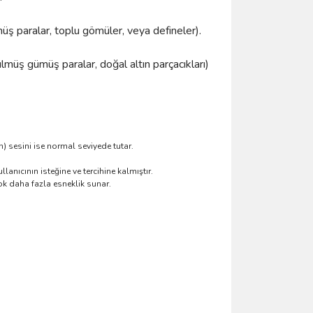
üş paralar, toplu gömüler, veya defineler).
lmüş gümüş paralar, doğal altın parçacıkları)
) sesini ise normal seviyede tutar.
anıcının isteğine ve tercihine kalmıştır.
k daha fazla esneklik sunar.