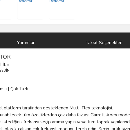
Yorumlar
Taksit Seçenekleri
KTÖR
 İLE
SSEDİN.
slı | Çok Tuzlu
ital platform tarafından desteklenen Multi-Flex teknolojisi.
ulunabilecek tüm özelliklerden çok daha fazlası Garrett Apex mode
çin istediğiniz frekansı seçip arama yapın veya tüm toprak yapıları
ı olarak çalışan çok frekanslı modunu tercih edin. Seçim artık sizin