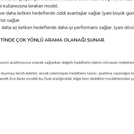
 kullanıcısına bırakan model.
ve daha iletken hedeflerde ciddi avantajlar sağlar (yani büyük güm
zi sağlar.
 daha az iletken hedeflerde daha iyi performans sağlar. (yani dövü
SPİTİNDE ÇOK YÖNLÜ ARAMA OLANAĞI SUNAR.
 sesini azaltmasına olanak sağlarken değerli hedeflerin (demir olmayan metallerin
i duymayı tercih ederler, ancak istenmeyen hedeflerin sesini azaltma seçeneğini kull
rrett Ace Apex modeli bu fiyat aralığındaki diğer tüm dedektör modellerinden ço