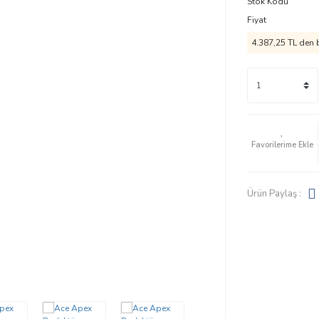
Stok Kodu
Fiyat
4.387,25 TL den b
Ürün Paylaş :