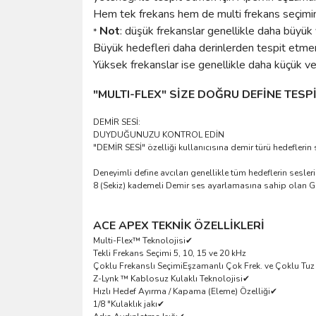
Hem tek frekans hem de multi frekans seçimini
Not
: düşük frekanslar genellikle daha büyük 
*
Büyük hedefleri daha derinlerden tespit etmeni
Yüksek frekanslar ise genellikle daha küçük ve
"MULTI-FLEX" SİZE DOĞRU DEFİNE TE
DEMİR SESİ:
DUYDUĞUNUZU KONTROL EDİN
"DEMİR SESİ" özelliği kullanıcısına demir türü hedeflerin
Deneyimli define avcıları genellikle tüm hedeflerin sesler
8 (Sekiz) kademeli Demir ses ayarlamasına sahip olan Ga
ACE APEX TEKNİK ÖZELLİKLERİ
Multi-Flex™ Teknolojisi
✔
Tekli Frekans Seçimi
5, 10, 15 ve 20 kHz
Çoklu Frekanslı Seçimi
Eşzamanlı Çok Frek. ve Çoklu Tuz
Z-Lynk ™ Kablosuz Kulaklı Teknolojisi
✔
Hızlı Hedef Ayırma / Kapama (Eleme) Özelliği
✔
1/8 "Kulaklık jakı
✔