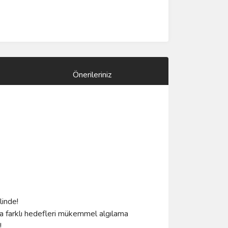
Önerileriniz
linde!
nda farklı hedefleri mükemmel algılama
!