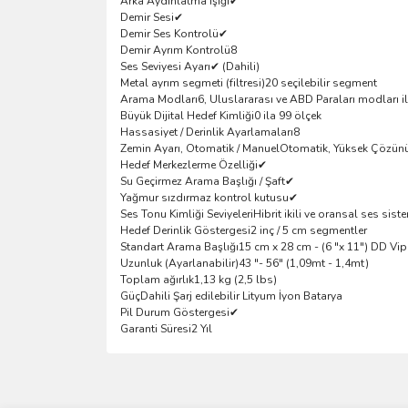
Arka Aydınlatma Işığı
✔
Demir Sesi
✔
Demir Ses Kontrolü
✔
Demir Ayrım Kontrolü
8
Ses Seviyesi Ayarı
✔ (Dahili)
Metal ayrım segmeti (filtresi)
20 seçilebilir segment
Arama Modları
6, Uluslararası ve ABD Paraları modları i
Büyük Dijital Hedef Kimliği
0 ila 99 ölçek
Hassasiyet / Derinlik Ayarlamaları
8
Zemin Ayarı, Otomatik / Manuel
Otomatik, Yüksek Çözünü
Hedef Merkezlerme Özelliği
✔
Su Geçirmez Arama Başlığı / Şaft
✔
Yağmur sızdırmaz kontrol kutusu
✔
Ses Tonu Kimliği Seviyeleri
Hibrit ikili ve oransal ses sist
Hedef Derinlik Göstergesi
2 inç / 5 cm segmentler
Standart Arama Başlığı
15 cm x 28 cm - (6 "x 11") DD Vi
Uzunluk (Ayarlanabilir)
43 "- 56" (1,09mt - 1,4mt)
Toplam ağırlık
1,13 kg (2,5 lbs)
Güç
Dahili Şarj edilebilir Lityum İyon Batarya
Pil Durum Göstergesi
✔
Garanti Süresi
2 Yıl
Bu ürünün fiyat bilgisi, resim, ürün açıklamalarında 
Görüş ve önerileriniz için teşekkür ederiz.