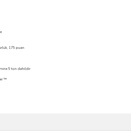
le
rlük, 175 puan
emine 5 ton dahildir
per ™
ve diğer konularda yetersiz gördüğünüz noktaları öneri formunu kullanarak taraf
Bu ürüne ilk yorumu siz yapın!