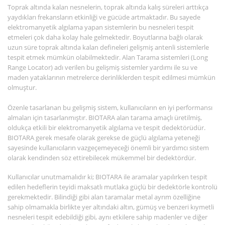
Toprak altında kalan nesnelerin, toprak altında kalış süreleri arttıkça
yaydıkları frekansların etkinliği ve gücüde artmaktadır. Bu sayede
elektromanyetik algılama yapan sistemlerin bu nesneleri tespit
etmeleri çok daha kolay hale gelmektedir. Boyutlarına bağlı olarak
uzun süre toprak altında kalan defineleri gelişmiş antenli sistemlerle
tespit etmek mümkün olabilmektedir. Alan Tarama sistemleri (Long
Range Locator) adı verilen bu gelişmiş sistemler yardımı ile su ve
maden yataklarının metrelerce derinliklerden tespit edilmesi mümkün
olmuştur.
Özenle tasarlanan bu gelişmiş sistem, kullanıcıların en iyi performansı
almaları için tasarlanmıştır. BIOTARA alan tarama amaçlı üretilmiş,
oldukça etkili bir elektromanyetik algılama ve tespit dedektörüdür.
BIOTARA gerek mesafe olarak gerekse de güçlü algılama yeteneği
sayesinde kullanıcıların vazgeçemeyeceği önemli bir yardımcı sistem
olarak kendinden söz ettirebilecek mükemmel bir dedektördür.
Kullanıcılar unutmamalıdır ki; BIOTARA ile aramalar yapılırken tespit
edilen hedeflerin teyidi maksatlı mutlaka güçlü bir dedektörle kontrolü
gerekmektedir. Bilindiği gibi alan taramalar metal ayrım özelliğine
sahip olmamakla birlikte yer altındaki altın, gümüş ve benzeri kıymetli
nesneleri tespit edebildiği gibi, aynı etkilere sahip madenler ve diğer