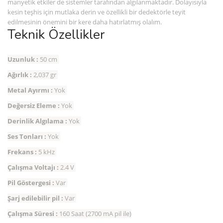
manyetik etkiler de sistemler tarafından algılanmaktadır. Dolayısıyla
kesin teşhis için mutlaka derin ve özellikli bir dedektörle teyit
edilmesinin önemini bir kere daha hatırlatmış olalım.
Teknik Özellikler
Uzunluk :
50 cm
Ağırlık :
2,037 gr
Metal Ayırmı :
Yok
Değersiz Eleme :
Yok
Derinlik Algılama :
Yok
Ses Tonları :
Yok
Frekans :
5 kHz
Çalışma Voltajı :
2.4 V
Pil Göstergesi :
Var
Şarj edilebilir pil :
Var
Çalışma Süresi :
160 Saat (2700 mA pil ile)