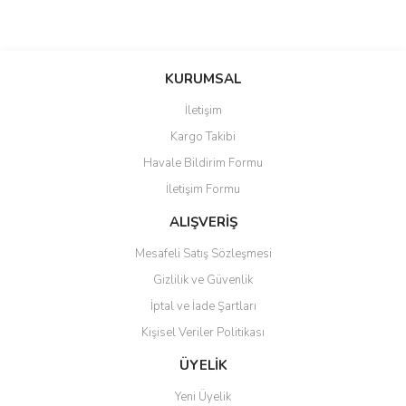
Bu ürünün fiyat bilgisi, resim, ürün açıklamalarında ve diğer
konularda yetersiz gördüğünüz noktaları öneri formunu kullanarak
Bu ürüne ilk yorumu siz yapın!
KURUMSAL
tarafımıza iletebilirsiniz.
Görüş ve önerileriniz için teşekkür ederiz.
İletişim
Yorum Yaz
Kargo Takibi
Ürün resmi kalitesiz, bozuk veya görüntülenemiyor.
Havale Bildirim Formu
Ürün açıklamasında eksik bilgiler bulunuyor.
İletişim Formu
Ürün bilgilerinde hatalar bulunuyor.
Ürün fiyatı diğer sitelerden daha pahalı.
ALIŞVERİŞ
Bu ürüne benzer farklı alternatifler olmalı.
Mesafeli Satış Sözleşmesi
Gizlilik ve Güvenlik
İptal ve İade Şartları
Kişisel Veriler Politikası
Gönder
ÜYELİK
Yeni Üyelik