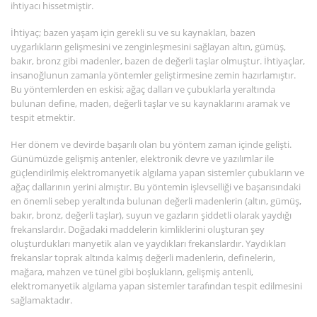
ihtiyacı hissetmiştir.
İhtiyaç; bazen yaşam için gerekli su ve su kaynakları, bazen
uygarlıkların gelişmesini ve zenginleşmesini sağlayan altın, gümüş,
bakır, bronz gibi madenler, bazen de değerli taşlar olmuştur. İhtiyaçlar,
insanoğlunun zamanla yöntemler geliştirmesine zemin hazırlamıştır.
Bu yöntemlerden en eskisi; ağaç dalları ve çubuklarla yeraltında
bulunan define, maden, değerli taşlar ve su kaynaklarını aramak ve
tespit etmektir.
Her dönem ve devirde başarılı olan bu yöntem zaman içinde gelişti.
Günümüzde gelişmiş antenler, elektronik devre ve yazılımlar ile
güçlendirilmiş elektromanyetik algılama yapan sistemler çubukların ve
ağaç dallarının yerini almıştır. Bu yöntemin işlevselliği ve başarısındaki
en önemli sebep yeraltında bulunan değerli madenlerin (altın, gümüş,
bakır, bronz, değerli taşlar), suyun ve gazların şiddetli olarak yaydığı
frekanslardır. Doğadaki maddelerin kimliklerini oluşturan şey
oluşturdukları manyetik alan ve yaydıkları frekanslardır. Yaydıkları
frekanslar toprak altında kalmış değerli madenlerin, definelerin,
mağara, mahzen ve tünel gibi boşlukların, gelişmiş antenli,
elektromanyetik algılama yapan sistemler tarafından tespit edilmesini
sağlamaktadır.