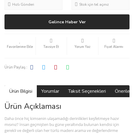
Hızlı Gönderi
Stok için tel açınız
Gelince Haber Ver
Tavsiye Et
Yorum Yaz
Fiyat Alarmı
Ürün Paylaş :
Ürün Bilgisi
Yorumlar
Taksit Seçenekleri
Önerilerin
Ürün Açıklaması
Daha önce hiç kimsenin ulaşamadığı derinlikleri keşfetmeye hazır
mısınız? İnsan geçmişten bu güne yeraltında bulunan kendisi için
gerekli ve değerli olan her türlü madeni arama ve değerlendirme