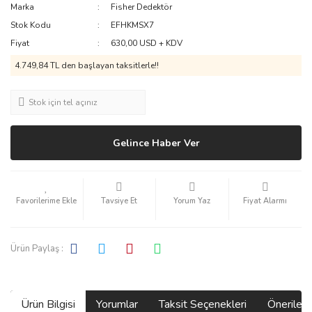
Marka
Fisher Dedektör
Stok Kodu
EFHKMSX7
Fiyat
630,00 USD + KDV
4.749,84 TL den başlayan taksitlerle!!
Stok için tel açınız
Gelince Haber Ver
Tavsiye Et
Yorum Yaz
Fiyat Alarmı
Ürün Paylaş :
Ürün Bilgisi
Yorumlar
Taksit Seçenekleri
Önerilerin