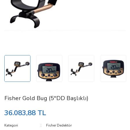
Whites Dedektör
Tero Vido
Yağmur Kılıfları
Lorenz Dedektör
TreasureHunter3D
Derin Arama Dedektörleri
Detech Dedektör
GDI Detectors
PinPointer (Hedef Merkezleme)
Fisher Gold Bug (5''DD Başlıklı)
36.083,88 TL
Kategori
Fisher Dedektör