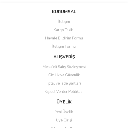
Bu ürünün fiyat bilgisi, resim, ürün açıklamalarında ve diğer
konularda yetersiz gördüğünüz noktaları öneri formunu kullanarak
Bu ürüne ilk yorumu siz yapın!
KURUMSAL
tarafımıza iletebilirsiniz.
Görüş ve önerileriniz için teşekkür ederiz.
İletişim
Yorum Yaz
Kargo Takibi
Ürün resmi kalitesiz, bozuk veya görüntülenemiyor.
Havale Bildirim Formu
Ürün açıklamasında eksik bilgiler bulunuyor.
İletişim Formu
Ürün bilgilerinde hatalar bulunuyor.
Ürün fiyatı diğer sitelerden daha pahalı.
ALIŞVERİŞ
Bu ürüne benzer farklı alternatifler olmalı.
Mesafeli Satış Sözleşmesi
Gizlilik ve Güvenlik
İptal ve İade Şartları
Kişisel Veriler Politikası
Gönder
ÜYELİK
Yeni Üyelik
Üye Girişi