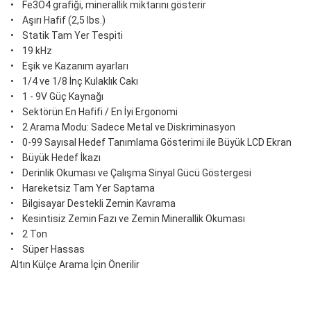
• Fe3O4 grafiği, minerallik miktarını gösterir
• Aşırı Hafif (2,5 lbs.)
• Statik Tam Yer Tespiti
• 19 kHz
• Eşik ve Kazanım ayarları
• 1/4 ve 1/8 İnç Kulaklık Cakı
• 1 - 9V Güç Kaynağı
• Sektörün En Hafifi / En İyi Ergonomi
• 2 Arama Modu: Sadece Metal ve Diskriminasyon
• 0-99 Sayısal Hedef Tanımlama Gösterimi ile Büyük LCD Ekran
• Büyük Hedef İkazı
• Derinlik Okuması ve Çalışma Sinyal Gücü Göstergesi
• Hareketsiz Tam Yer Saptama
• Bilgisayar Destekli Zemin Kavrama
• Kesintisiz Zemin Fazı ve Zemin Minerallik Okuması
• 2 Ton
• Süper Hassas
Altın Külçe Arama İçin Önerilir