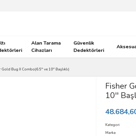
ltı
Alan Tarama
Güvenlik
Aksesua
ektörleri
Cihazları
Dedektörleri
r Gold Bug II Combo(6.5'' ve 10'' Başlıklı)
Fisher G
10'' Başl
48.684,6
Kategori
Marka