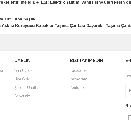
et ettirilmelidir. 4. ESI: Elektrik Yalıtımı yanlış sinyalleri kesin ol
10” Elips başlık
skısı Koruyucu Kapaklar Taşıma Çantası Dayanıklı Taşıma Çantas
ve diğer konularda yetersiz gördüğünüz noktaları öneri formunu kullanarak taraf
Bu ürüne ilk yorumu siz yapın!
ÜYELİK
BİZİ TAKİP EDİN
E-
r.
Yorum Yaz
si
Yeni Üyelik
Facebook
Fır
ist
Üye Girişi
Instagram
Şifremi Unuttum
Youtube
Sepetiniz
Bi