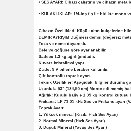
• SES AYARI: Cihazı çalıştırın ve cihazın metall
• KULAKLIKLAR: 1/4-inç fiş ile birlikte mono ve 
Cihazın Özellikleri: Küçük altın külçelerine b
DEMİR AYRIŞIM Düğmesi demiri (değersiz metall
Toza ve neme dayanıklı.
Bele ve göğüse göre ayarlanabilir.
Sadece 1.3 kg ağırlığındadır.
Kuvars kristalimsi yapı.
2 adet 9 V pillerle beraber kullanılır.
Çift kontrollü toprak ayarı.
Teknik Özellikler: Aşağıdaki bilgiler duruma gör
Uzunluk: 53” (134,50 cm) Monte edilmemiş hali
Ağırlık: Kurulu haliyle 1.35 kg Kontrol kutusu 
Frekans: LF 71.01 kHz Ses ve Frekans ayarı (V
Toprak Ayarı:
1. Yüksek mineral (Kısık, Hızlı Ses Ayarı)
2. Normal Mineral (Hızlı Ses Ayarı)
3. Düşük Mineral (Yavaş Ses Ayarı)