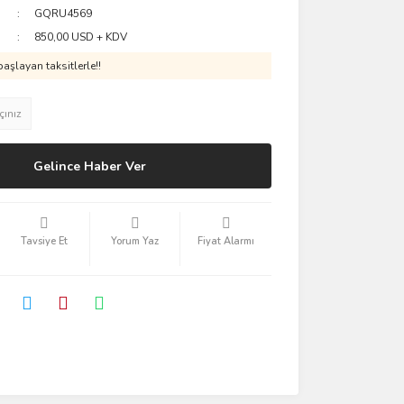
GQRU4569
850,00 USD + KDV
aşlayan taksitlerle!!
çınız
Gelince Haber Ver
Tavsiye Et
Yorum Yaz
Fiyat Alarmı