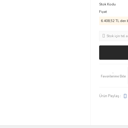
Stok Kodu
Fiyat
6.408,52 TL den b
Stok için tel a
Ürün Paylaş :