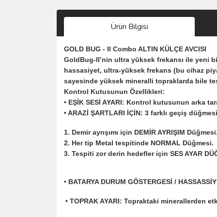
Ürün Bilgisi
GOLD BUG - II Combo ALTIN KÜLÇE AVCISI
GoldBug-II’nin ultra yüksek frekansı ile yeni bi
hassasiyet, ultra-yüksek frekans (bu cihaz piya
sayesinde yüksek mineralli topraklarda bile tes
Kontrol Kutusunun Özellikleri:
• EŞİK SESİ AYARI: Kontrol kutusunun arka tar
• ARAZİ ŞARTLARI İÇİN: 3 farklı geçiş düğmesi
1. Demir ayrışımı için DEMİR AYRIŞIM Düğmesi
2. Her tip Metal tespitinde NORMAL Düğmesi.
3. Tespiti zor derin hedefler için SES AYAR D
• BATARYA DURUM GÖSTERGESİ / HASSASSİYET AYA
• TOPRAK AYARI: Topraktaki minerallerden etk