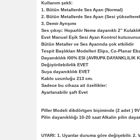
Kullanım şekli:
1. Bütün Metallerde Ses Ayarı (Normal)
2. Bütün Metallerde Ses Ayarı (Sesi yükselterek
3. Demir Ayrışımı
Ses çıkışı: Hoparlör Neme dayanıklı 2” Kulaklı
Evet Manuel Eşik Sesi Ayarı Kontrol kutusunu
Bütün Metaller ve Ses Ayarında çok etkilidir
Tespit Başlıkları Modelleri Elips, Co‑Planar Eb
Dayanıklılık l00% ESI (AVRUPA DAYANKLILIK
Değiştirilebilirlik EVET
Suya dayanıklılık EVET
Kablo uzunluğu 213 cm.
Sadece bu cihaza ait özellikler:
Ayarlanabilir şaft Evet
Piller Modeli dikdörtgen biçiminde (2 adet ) 9
Pilin dayanıklılığı 10‑20 saat Alkalin pilin day
UYARI: 1. Uyarılar duruma göre değişebilir. 2. V