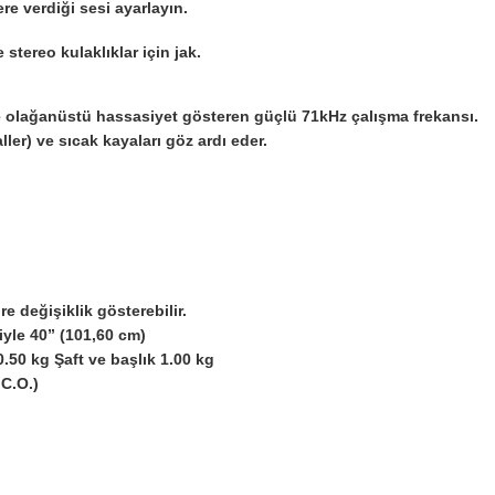
ere verdiği sesi ayarlayın.
stereo kulaklıklar için jak.
ile olağanüstü hassasiyet gösteren güçlü 71kHz çalışma frekansı.
er) ve sıcak kayaları göz ardı eder.
e değişiklik gösterebilir.
yle 40” (101,60 cm)
0.50 kg Şaft ve başlık 1.00 kg
.C.O.)