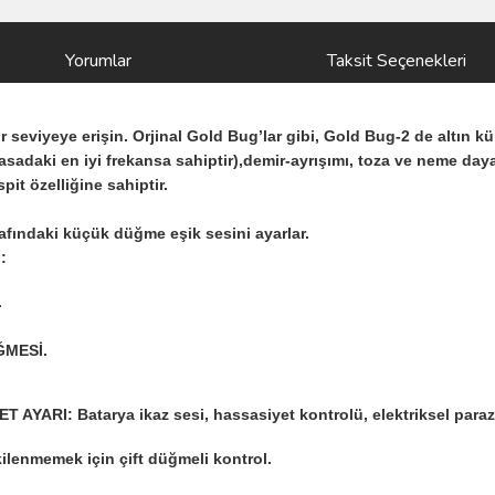
Yorumlar
Taksit Seçenekleri
r seviyeye erişin. Orjinal Gold Bug’lar gibi, Gold Bug-2 de altın kü
sadaki en iyi frekansa sahiptir),demir-ayrışımı, toza ve neme dayan
pit özelliğine sahiptir.
afındaki küçük düğme eşik sesini ayarlar.
:
.
ÜĞMESİ.
RI: Batarya ikaz sesi, hassasiyet kontrolü, elektriksel parazit
ilenmemek için çift düğmeli kontrol.