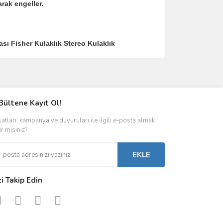
arak engeller.
ı Fisher Kulaklık Stereo Kulaklık
ımıza iletebilirsiniz.
Bültene Kayıt Ol!
satları, kampanya ve duyuruları ile ilgili e-posta almak
er misiniz?
EKLE
zi Takip Edin