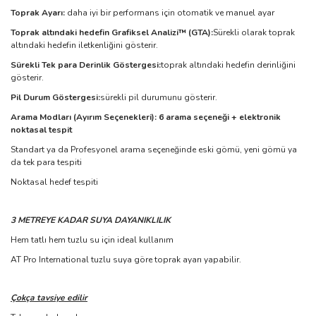
Toprak Ayarı:
daha iyi bir performans için otomatik ve manuel ayar
Toprak altındaki hedefin Grafiksel Analizi™ (GTA):
Sürekli olarak toprak
altındaki hedefin iletkenliğini gösterir.
Sürekli Tek para Derinlik Göstergesi:
toprak altındaki hedefin derinliğini
gösterir.
Pil Durum Göstergesi:
sürekli pil durumunu gösterir.
Arama Modları (Ayırım Seçenekleri): 6 arama seçeneği + elektronik
noktasal tespit
Standart ya da Profesyonel arama seçeneğinde eski gömü, yeni gömü ya
da tek para tespiti
Noktasal hedef tespiti
3 METREYE KADAR SUYA DAYANIKLILIK
Hem tatlı hem tuzlu su için ideal kullanım
AT Pro International tuzlu suya göre toprak ayarı yapabilir.
Çokça tavsiye edilir