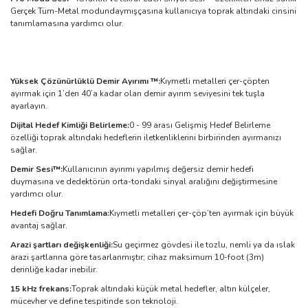
Gerçek Tüm-Metal modundaymışçasına kullanıcıya toprak altındaki cinsini
tanımlamasına yardımcı olur.
Yüksek Çözünürlüklü Demir Ayırımı ™:
Kıymetli metalleri çer-çöpten
ayırmak için 1’den 40’a kadar olan demir ayırım seviyesini tek tuşla
ayarlayın.
Dijital Hedef Kimliği Belirleme:
0 - 99 arası Gelişmiş Hedef Belirleme
özelliği toprak altındaki hedeflerin iletkenliklerini birbirinden ayırmanızı
sağlar.
Demir Sesi™:
Kullanıcının ayırımı yapılmış değersiz demir hedefi
duymasına ve dedektörün orta-tondaki sinyal aralığını değiştirmesine
yardımcı olur.
Hedefi Doğru Tanımlama:
Kıymetli metalleri çer-çöp’ten ayırmak için büyük
avantaj sağlar.
Arazi şartları değişkenliği:
Su geçirmez gövdesi ile tozlu, nemli ya da ıslak
arazi şartlarına göre tasarlanmıştır; cihaz maksimum 10-foot (3m)
derinliğe kadar inebilir.
15 kHz frekans:
Toprak altındaki küçük metal hedefler, altın külçeler,
mücevher ve define tespitinde son teknoloji.