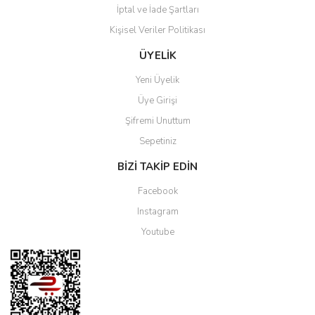
İptal ve İade Şartları
Kişisel Veriler Politikası
ÜYELİK
Yeni Üyelik
Üye Girişi
Şifremi Unuttum
Sepetiniz
BİZİ TAKİP EDİN
Facebook
Instagram
Youtube