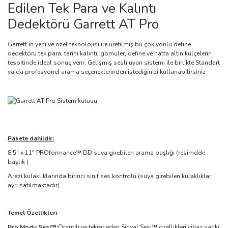
Edilen Tek Para ve Kalıntı
Dedektörü Garrett AT Pro
Garrett’in yeni ve özel teknolojisi ile üretilmiş bu çok yönlü define
dedektörü tek para, tarihi kalıntı, gömüler, define ve hatta altın külçelerin
tespitinde ideal sonuç verir. Gelişmiş sesli uyarı sistemi ile birlikte Standart
ya da profesyonel arama seçeneklerinden istediğinizi kullanabilirsiniz
Pakete dahildir:
8.5" x 11" PROformance™ DD suya girebilen arama başlığı (resimdeki
başlık )
Arazi kulaklıklarında birinci sınıf ses kontrolü (suya girebilen kulaklıklar
ayrı satılmaktadır).
Temel Özellikleri
Pro Modu Sesi™:
Orantılı ve tekrar eden Sinyal Sesi™ özellikleri cihaz sanki