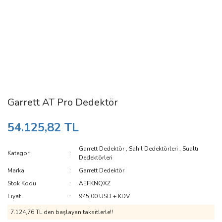
Garrett AT Pro Dedektör
54.125,82 TL
Garrett Dedektör
,
Sahil Dedektörleri
,
Sualtı
Kategori
Dedektörleri
Marka
Garrett Dedektör
Stok Kodu
AEFKNQXZ
Fiyat
945,00 USD + KDV
7.124,76 TL den başlayan taksitlerle!!