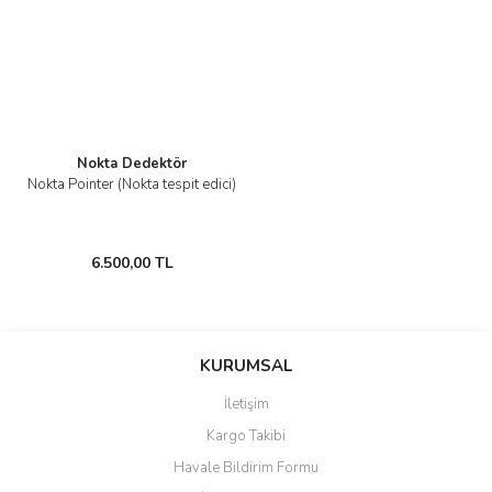
Ürün açıklamasında eksik bilgiler bulunuyor.
Ürün bilgilerinde hatalar bulunuyor.
Ürün fiyatı diğer sitelerden daha pahalı.
Bu ürüne benzer farklı alternatifler olmalı.
Nokta Dedektör
Nokta Pointer (Nokta tespit edici)
Gönder
6.500,00 TL
KURUMSAL
İletişim
Kargo Takibi
Havale Bildirim Formu