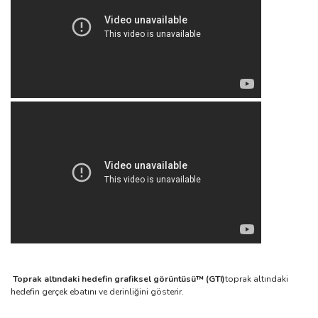
Toprak altındaki hedefin grafiksel görüntüsü™ (GTI)
toprak altındaki
hedefin gerçek ebatını ve derinliğini gösterir.