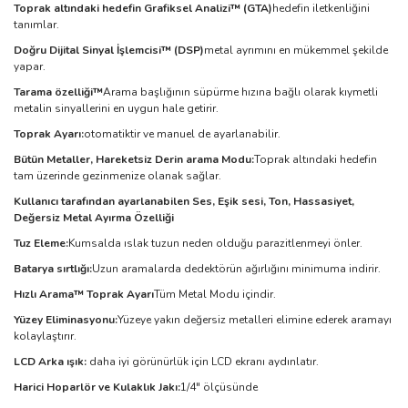
Toprak altındaki hedefin Grafiksel Analizi™ (GTA)
hedefin iletkenliğini
tanımlar.
Doğru Dijital Sinyal İşlemcisi™ (DSP)
metal ayrımını en mükemmel şekilde
yapar.
Tarama özelliği™
Arama başlığının süpürme hızına bağlı olarak kıymetli
metalin sinyallerini en uygun hale getirir.
Toprak Ayarı:
otomatiktir ve manuel de ayarlanabilir.
Bütün Metaller, Hareketsiz Derin arama Modu:
Toprak altındaki hedefin
tam üzerinde gezinmenize olanak sağlar.
Kullanıcı tarafından ayarlanabilen Ses, Eşik sesi, Ton, Hassasiyet,
Değersiz Metal Ayırma Özelliği
Tuz Eleme:
Kumsalda ıslak tuzun neden olduğu parazitlenmeyi önler.
Batarya sırtlığı:
Uzun aramalarda dedektörün ağırlığını minimuma indirir.
Hızlı Arama™ Toprak Ayarı
Tüm Metal Modu içindir.
Yüzey Eliminasyonu:
Yüzeye yakın değersiz metalleri elimine ederek aramayı
kolaylaştırır.
LCD Arka ışık:
daha iyi görünürlük için LCD ekranı aydınlatır.
Harici Hoparlör ve Kulaklık Jakı:
1/4" ölçüsünde