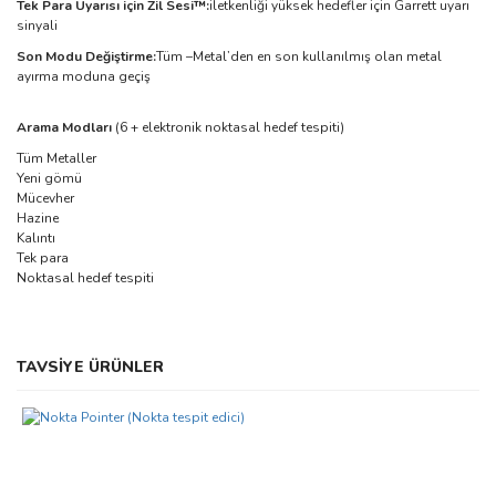
Tek Para Uyarısı için Zil Sesi™:
iletkenliği yüksek hedefler için Garrett uyarı
sinyali
Son Modu Değiştirme:
Tüm –Metal’den en son kullanılmış olan metal
ayırma moduna geçiş
Arama Modları
(6 + elektronik noktasal hedef tespiti)
Tüm Metaller
Yeni gömü
Mücevher
Hazine
Kalıntı
Tek para
Noktasal hedef tespiti
Bu ürünün fiyat bilgisi, resim, ürün açıklamalarında ve diğer
TAVSİYE ÜRÜNLER
konularda yetersiz gördüğünüz noktaları öneri formunu kullanarak
Bu ürüne ilk yorumu siz yapın!
tarafımıza iletebilirsiniz.
Görüş ve önerileriniz için teşekkür ederiz.
Yorum Yaz
Ürün resmi kalitesiz, bozuk veya görüntülenemiyor.