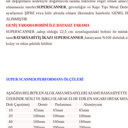
sık değiştirmesi nedeniyle doğabilecek tarama risklerine engel olmak amacıyl
olmamasını isterler.
SUPERSCANNER
, güvenliğin ve Kapı Tipi Metal Dede
ayarlarının ŞİFRE veya kilit altında olması ilkesinden hareketle
ALINMIŞTIR.
GENİŞ TARAMA BOBİNİ İLE HATASIZ TARAMA
SUPERSCANNER ,sahip olduğu 22,5 cm. uzunlugundaki bobini ile mümkün
tarar.
BATARYA BİTİŞ İKAZI SUPERSCANNER
,bataryanın %100 doluluk or
kolay ve etkin şekilde bildirir.
SUPER SCANNER PERFORMANS ÖLÇÜLERİ
AŞAĞIDA BELİRTİLEN ALGILAMA MESAFELERİ AZAMİ HASSASİYETTE 
ÜZERİNDE SESLİ VE IŞIKLI OLARAK ELDE EDİLEN ASGARİ ORTAK ME
Disk Çapı(mm)
Demir
Paslanmaz
Aluminyum
10
65mm
65mm
65mm
20
100mm
100mm
100mm
40
160mm
160mm
160mm
60
200mm
200mm
200mm