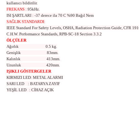
kullanıcı bildirilir.
FREKANS
:
95kHz.
ISI ŞARTLARI
:
-37 derece ila 70 C %90 Bağıl Nem
SAĞLIK STANDARDI:
IEEE Standard For Safety Levels, OSHA, Radiation Protection Guide, CFR 191
C.H.W. Performance Standards, RPB-SC-18 Section 3.3.2
ÖLÇÜLER
Ağırlık 0.5 kg.
Genişlik 83mm.
Kalınlık 413mm.
Uzunluk 420mm.
IŞIKLI GÖSTERGELER
KIRMIZI LED: METAL ALARMI
SARI LED : BATARYA ZAYIF
YEŞİL LED : CİHAZ AÇIK