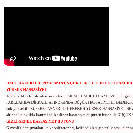
ÖZELLİKLERİ İLE PİYASANIN EN ÇOK TERCİH EDİLEN CİHAZIDIR.
YÜKSEK HASSASİYET
Tespit edilmek istenilen nesnelerin SİLAH HARİCİ FÜNYE VE PİL gib
FARKLARIDA DİKKATE ALINDIGINDA DÜŞÜK HASSASİYETLİ DEDEKTÖRL
çok yüksektir. SUPERSCANNER ile GEREKEN YÜKSEK HASSASİYET 
altında kolaylıkla kontrol edilebilinen hassasiyet düşürücü buton ile
GİZLİ GENEL HASSASİYET BUTONU
Güvenlik danışmanları ve koordinatörleri, belirledikleri güvenlik seviyelerini