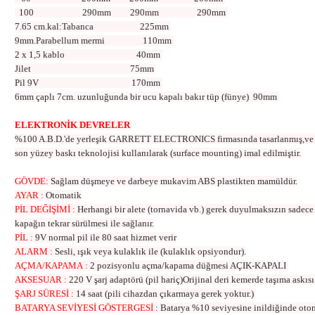
100
290mm
290mm
290mm
7.65 cm.kal:Tabanca
225mm
9mm.Parabellum mermi
110mm
2 x 1,5 kablo
40mm
Jilet
75mm
Pil 9V
170mm
6mm çaplı 7cm. uzunluğunda bir ucu kapalı bakır tüp (fünye) 90mm
ELEKTRONİK DEVRELER
%100 A.B.D.'de yerleşik GARRETT ELECTRONICS firmasında tasarlanmış,ve e
son yüzey baskı teknolojisi kullanılarak (surface mounting) imal edilmiştir.
GÖVDE
:
Sağlam düşmeye ve darbeye mukavim ABS plastikten mamüldür.
AYAR
:
Otomatik
PİL DEĞİŞİMİ
:
Herhangi bir alete (tornavida vb.) gerek duyulmaksızın sadece 
kapağın tekrar sürülmesi ile sağlanır.
PİL
:
9V normal pil ile 80 saat hizmet verir
ALARM
:
Sesli, ışık veya kulaklık ile (kulaklık opsiyondur).
AÇMA/KAPAMA
:
2 pozisyonlu açma/kapama düğmesi AÇIK-KAPALI
AKSESUAR
:
220 V şarj adaptörü (pil hariç)Orijinal deri kemerde taşıma askısı
ŞARJ SÜRESİ
:
14 saat (pili cihazdan çıkarmaya gerek yoktur.)
BATARYA SEVİYESİ GÖSTERGESİ
:
Batarya %10 seviyesine inildiğinde otoma