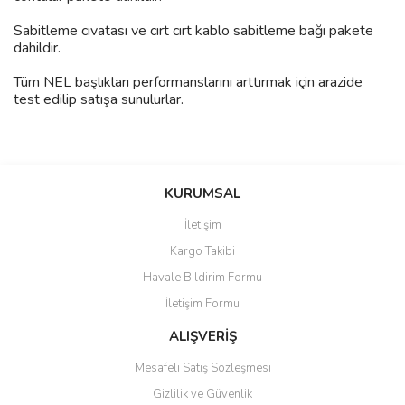
Sabitleme cıvatası ve cırt cırt kablo sabitleme bağı pakete
dahildir.
Tüm NEL başlıkları performanslarını arttırmak için arazide
test edilip satışa sunulurlar.
Bu ürünün fiyat bilgisi, resim, ürün açıklamalarında ve diğer
konularda yetersiz gördüğünüz noktaları öneri formunu kullanarak
Bu ürüne ilk yorumu siz yapın!
KURUMSAL
tarafımıza iletebilirsiniz.
Görüş ve önerileriniz için teşekkür ederiz.
İletişim
Yorum Yaz
Kargo Takibi
Ürün resmi kalitesiz, bozuk veya görüntülenemiyor.
Havale Bildirim Formu
Ürün açıklamasında eksik bilgiler bulunuyor.
İletişim Formu
Ürün bilgilerinde hatalar bulunuyor.
Ürün fiyatı diğer sitelerden daha pahalı.
ALIŞVERİŞ
Bu ürüne benzer farklı alternatifler olmalı.
Mesafeli Satış Sözleşmesi
Gizlilik ve Güvenlik