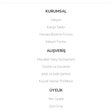
Bu ürünün fiyat bilgisi, resim, ürün açıklamalarında ve diğer
konularda yetersiz gördüğünüz noktaları öneri formunu kullanarak
Bu ürüne ilk yorumu siz yapın!
KURUMSAL
tarafımıza iletebilirsiniz.
Görüş ve önerileriniz için teşekkür ederiz.
İletişim
Yorum Yaz
Kargo Takibi
Ürün resmi kalitesiz, bozuk veya görüntülenemiyor.
Havale Bildirim Formu
Ürün açıklamasında eksik bilgiler bulunuyor.
İletişim Formu
Ürün bilgilerinde hatalar bulunuyor.
Ürün fiyatı diğer sitelerden daha pahalı.
ALIŞVERİŞ
Bu ürüne benzer farklı alternatifler olmalı.
Mesafeli Satış Sözleşmesi
Gizlilik ve Güvenlik
İptal ve İade Şartları
Kişisel Veriler Politikası
Gönder
ÜYELİK
Yeni Üyelik
Üye Girişi