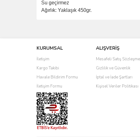
Su geçirmez
Ağırlık: Yaklaşık 450gr.
Bu ürünün fiyat bilgisi, resim, ürün açıklamalarında 
Görüş ve önerileriniz için teşekkür ederiz.
KURUMSAL
ALIŞVERİŞ
Ürün resmi kalitesiz, bozuk veya görüntülenemiyo
Ürün açıklamasında eksik bilgiler bulunuyor.
İletişim
Mesafeli Satış Sözleşme
Ürün bilgilerinde hatalar bulunuyor.
Kargo Takibi
Gizlilik ve Güvenlik
Ürün fiyatı diğer sitelerden daha pahalı.
Havale Bildirim Formu
İptal ve İade Şartları
Bu ürüne benzer farklı alternatifler olmalı.
İletişim Formu
Kişisel Veriler Politikası