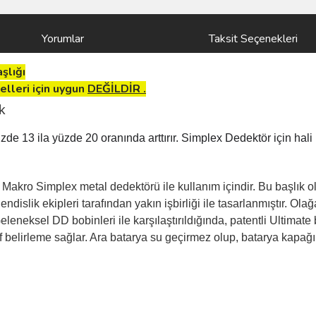
Yorumlar
Taksit Seçenekleri
şlığı
elleri için uygun
DEĞİLDİR .
ık
üzde 13 ila yüzde 20 oranında arttırır. Simplex Dedektör için hal
Makro Simplex metal dedektörü ile kullanım içindir. Bu başlık 
slik ekipleri tarafından yakın işbirliği ile tasarlanmıştır. Olağ
leneksel DD bobinleri ile karşılaştırıldığında, patentli Ultimate 
elirleme sağlar. Ara batarya su geçirmez olup, batarya kapağı 