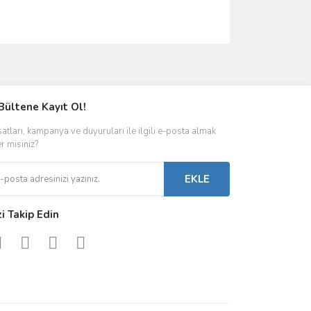
ımıza iletebilirsiniz.
Bültene Kayıt Ol!
satları, kampanya ve duyuruları ile ilgili e-posta almak
er misiniz?
EKLE
zi Takip Edin