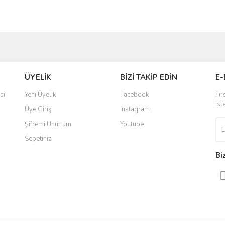
ve diğer konularda yetersiz gördüğünüz noktaları öneri formunu kullanarak taraf
Bu ürüne ilk yorumu siz yapın!
ÜYELİK
BİZİ TAKİP EDİN
E-
r.
Yorum Yaz
si
Yeni Üyelik
Facebook
Fır
ist
Üye Girişi
Instagram
Şifremi Unuttum
Youtube
Sepetiniz
Bi
Gönder