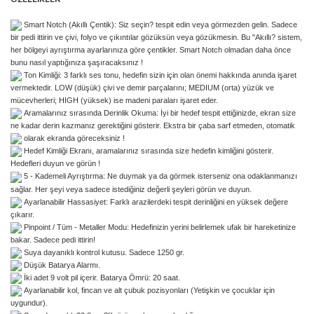
Smart Notch (Akıllı Çentik): Siz seçin? tespit edin veya görmezden gelin. Sadece
bir pedi ittirin ve çivi, folyo ve çıkıntılar gözüksün veya gözükmesin. Bu "Akıllı? sistem,
her bölgeyi ayrıştırma ayarlarınıza göre çentikler. Smart Notch olmadan daha önce
bunu nasıl yaptığınıza şaşıracaksınız !
Ton Kimliği: 3 farklı ses tonu, hedefin sizin için olan önemi hakkında anında işaret
vermektedir. LOW (düşük) çivi ve demir parçalarını; MEDIUM (orta) yüzük ve
mücevherleri; HIGH (yüksek) ise madeni paraları işaret eder.
Aramalarınız sırasında Derinlik Okuma: İyi bir hedef tespit ettiğinizde, ekran size
ne kadar derin kazmanız gerektiğini gösterir. Ekstra bir çaba sarf etmeden, otomatik
olarak ekranda göreceksiniz !
Hedef Kimliği Ekranı, aramalarınız sırasında size hedefin kimliğini gösterir.
Hedefleri duyun ve görün !
5 - Kademeli Ayrıştırma: Ne duymak ya da görmek isterseniz ona odaklanmanızı
sağlar. Her şeyi veya sadece istediğiniz değerli şeyleri görün ve duyun.
Ayarlanabilir Hassasiyet: Farklı arazilerdeki tespit derinliğini en yüksek değere
çıkarır.
Pinpoint / Tüm - Metaller Modu: Hedefinizin yerini belirlemek ufak bir hareketinize
bakar. Sadece pedi ittirin!
Suya dayanıklı kontrol kutusu. Sadece 1250 gr.
Düşük Batarya Alarmı.
İki adet 9 volt pil içerir. Batarya Ömrü: 20 saat.
Ayarlanabilir kol, fincan ve alt çubuk pozisyonları (Yetişkin ve çocuklar için
uygundur).