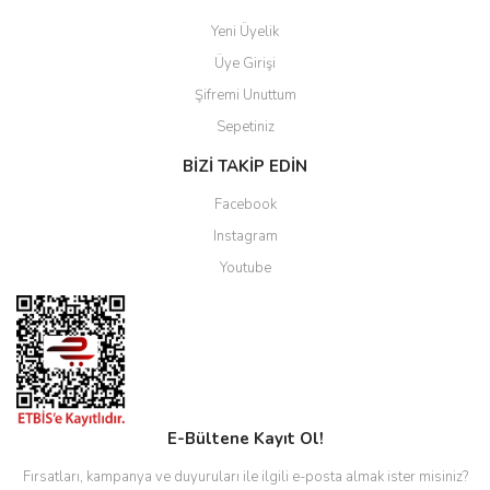
Yeni Üyelik
Üye Girişi
Şifremi Unuttum
Sepetiniz
BİZİ TAKİP EDİN
Facebook
Instagram
Youtube
E-Bültene Kayıt Ol!
Fırsatları, kampanya ve duyuruları ile ilgili e-posta almak ister misiniz?