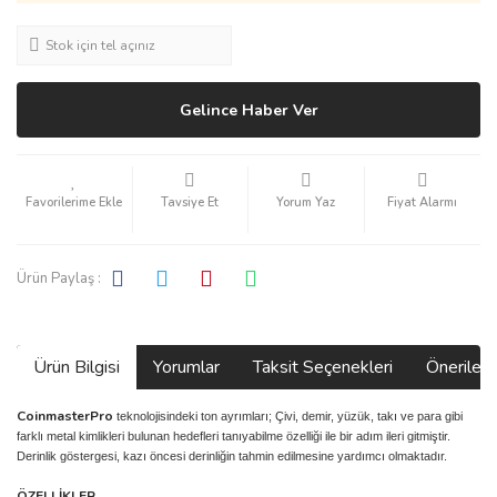
Stok için tel açınız
Gelince Haber Ver
Tavsiye Et
Yorum Yaz
Fiyat Alarmı
Ürün Paylaş :
Ürün Bilgisi
Yorumlar
Taksit Seçenekleri
Önerilerin
CoinmasterPro
teknolojisindeki ton ayrımları; Çivi, demir, yüzük, takı ve para gibi
farklı metal kimlikleri bulunan hedefleri tanıyabilme özelliği ile bir adım ileri gitmiştir.
Derinlik göstergesi, kazı öncesi derinliğin tahmin edilmesine yardımcı olmaktadır.
ÖZELLİKLER