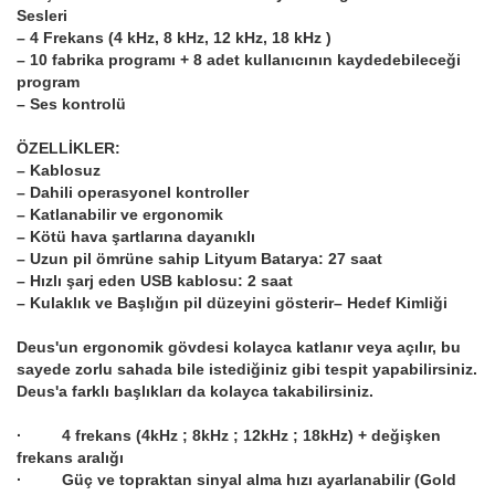
Sesleri
– 4 Frekans (4 kHz, 8 kHz, 12 kHz, 18 kHz )
– 10 fabrika programı + 8 adet kullanıcının kaydedebileceği
program
– Ses kontrolü
ÖZELLİKLER:
– Kablosuz
– Dahili operasyonel kontroller
– Katlanabilir ve ergonomik
– Kötü hava şartlarına dayanıklı
– Uzun pil ömrüne sahip Lityum Batarya: 27 saat
– Hızlı şarj eden USB kablosu: 2 saat
– Kulaklık ve Başlığın pil düzeyini gösterir– Hedef Kimliği
Deus'un ergonomik gövdesi kolayca katlanır veya açılır, bu
sayede zorlu sahada bile istediğiniz gibi tespit yapabilirsiniz.
Deus'a farklı başlıkları da kolayca takabilirsiniz.
· 4 frekans (4kHz ; 8kHz ; 12kHz ; 18kHz) + değişken
frekans aralığı
· Güç ve topraktan sinyal alma hızı ayarlanabilir (Gold