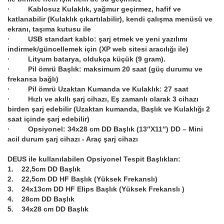
· Kablosuz Kulaklık, yağmur geçirmez, hafif ve
katlanabilir (Kulaklık çıkartılabilir), kendi çalışma menüsü ve
ekranı, taşıma kutusu ile
· USB standart kablo: şarj etmek ve yeni yazılımı
indirmek/güncellemek için (XP web sitesi aracılığı ile)
· Lityum batarya, oldukça küçük (9 gram).
· Pil ömrü Başlık: maksimum 20 saat (güç durumu ve
frekansa bağlı)
· Pil ömrü Uzaktan Kumanda ve Kulaklık: 27 saat
· Hızlı ve akıllı şarj cihazı, Eş zamanlı olarak 3 cihazı
birden şarj edebilir (Uzaktan kumanda, Başlık ve Kulaklığı 2
saat içinde şarj edebilir)
· Opsiyonel: 34x28 cm DD Başlık (13″X11″) DD – Mini
acil durum şarj cihazı - Araç şarj cihazı
DEUS ile kullanılabilen Opsiyonel Tespit Başlıkları:
1. 22,5cm DD Başlık
2. 22,5cm DD HF Başlık (Yüksek Frekanslı)
3. 24x13cm DD HF Elips Başlık (Yüksek Frekanslı )
4. 28cm DD Başlık
5. 34x28 cm DD Başlık