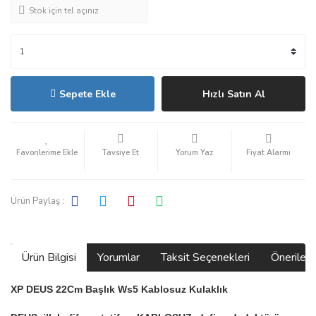
Stok için tel açınız
Sepete Ekle
Hızlı Satın Al
Tavsiye Et
Yorum Yaz
Fiyat Alarmı
Ürün Paylaş :
Ürün Bilgisi
Yorumlar
Taksit Seçenekleri
Önerilerin
XP DEUS 22Cm Başlık Ws5 Kablosuz Kulaklık