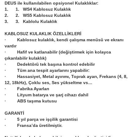
DEUS ile kullanılabilen opsiyonel Kulaklıklar:
1. 1. WS4 Kablosuz Kulaklık
2. 2. WS5 Kablosuz Kulaklık
3. 3. Kablolu Kulaklık
KABLOSUZ KULAKLIK ÖZELLİKLERİ
· Kablosuz kulaklık, kendi çalışma menüsü ve ekranı
vardır
· Hafif ve katlanabilir (değiştirmek için kolayca
çıkarılabilir kulaklık)
· Dedektörü tek başına kontrol edebilir
· Tüm ana tespit ayarlarını yapabilir:
· Hassasiyet, Metal ayırımı, Toprak ayarı, Frekans (4, 8,
12, 18kHz), Çoklu ses, Ses yükseltme vs…
· Fabrika Ayarları
· Lityum batarya ve şarj cihazı dahil
· ABS taşıma kutusu
GARANTİ
· 5 yıl parça ve işçilik garantisi
· Fransa’da üretilmiştir.