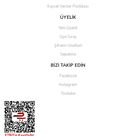
Kişisel Veriler Politikası
ÜYELİK
Yeni Üyelik
Üye Girişi
Şifremi Unuttum
Sepetiniz
BİZİ TAKİP EDİN
Facebook
Instagram
Youtube