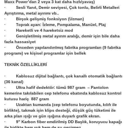
Maxx Power’dan 2 veya 3 kat daha hızlı/yavaş)
· Sesli Yanıt, Demir seviyesi, Çok tonlu, Belirli Metalleri
Ayrıştırma, metal ayırımı vb..
· Birçok gelişmiş fonksiyon (Uzman)
· Toprak ayarı: İzleme, Pompalama, Manüel, Plaj
· Hareketli ve 4 hareketsiz mod
· Genişletilmiş metal ayırım aralığı, demir için bile daha
fazla hassasiyet
· Önceden yapılandırılmış fabrika programları (9 fabrika
programı) ve kişisel programlar için bellek
TEKNİK ÖZELLİKLERİ
· Kablosuz dijital bağlantı, çok kanallı otomatik bağlantı
(36 kanal)
· Ultra hafif dedektör: tümü 987 gram – Pantolon
kemerine takılabilen cep telefonu ebatında kablosuz kontrol
kutusu hariç 887 gram
· Uzaktan kumanda (cep telefonu boyutunda, kılıfı ile
birlikte), takmak için klips desteği, düşük güç tüketimi ile
arka plan ışığı ve gün ışığına duyarlı grafik ekran.
· 9" Karbon fiber emdirilmiş DD Başlık, koruyucu kapağı
ile birlikte hem ışık hem de su geçirmez