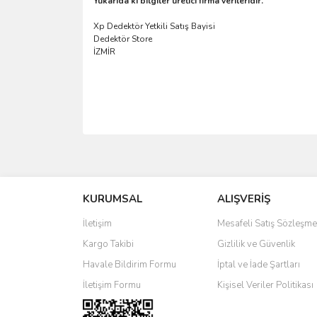
Yukarıda ki bilgiler üretici firma verileridir.
Xp Dedektör Yetkili Satış Bayisi
Dedektör Store
İZMİR
Bu ürünün fiyat bilgisi, resim, ürün açıklamalarında 
Görüş ve önerileriniz için teşekkür ederiz.
KURUMSAL
ALIŞVERİŞ
Ürün resmi kalitesiz, bozuk veya görüntülenemiyo
Ürün açıklamasında eksik bilgiler bulunuyor.
İletişim
Mesafeli Satış Sözleşme
Ürün bilgilerinde hatalar bulunuyor.
Kargo Takibi
Gizlilik ve Güvenlik
Ürün fiyatı diğer sitelerden daha pahalı.
Havale Bildirim Formu
İptal ve İade Şartları
Bu ürüne benzer farklı alternatifler olmalı.
İletişim Formu
Kişisel Veriler Politikası