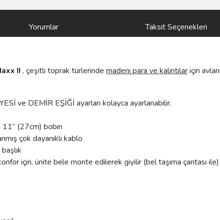
Yorumlar
Taksit Seçenekleri
axx II
, çeşitli toprak türlerinde
madeni para ve kalıntılar
için avla
Sİ ve DEMİR EŞİĞİ ayarları kolayca ayarlanabilir.
ni 11” (27cm) bobin
anmış çok dayanıklı kablo
 başlık
or için, ünite bele monte edilerek giyilir (bel taşıma çantası ile) 