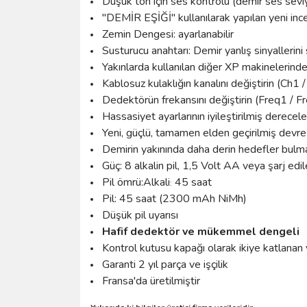
Düşük ton için ses kontrolü (demir ses sevi
"DEMİR EŞİĞİ" kullanılarak yapılan yeni inc
Zemin Dengesi: ayarlanabilir
Susturucu anahtarı: Demir yanlış sinyallerini
Yakınlarda kullanılan diğer XP makinelerinde
Kablosuz kulaklığın kanalını değiştirin (Ch1 
Dedektörün frekansını değiştirin (Freq1 / F
Hassasiyet ayarlarının iyileştirilmiş derecele
Yeni, güçlü, tamamen elden geçirilmiş devre k
Demirin yakınında daha derin hedefler bulm
Güç: 8 alkalin pil, 1,5 Volt AA veya şarj edi
Pil ömrü:Alkali
45 saat
:
Pil: 45 saat (2300 mAh NiMh)
Düşük pil uyarısı
Hafif dedektör ve mükemmel dengeli
Kontrol kutusu kapağı olarak ikiye katlanan 
Garanti 2 yıl parça ve işçilik
Fransa'da üretilmiştir