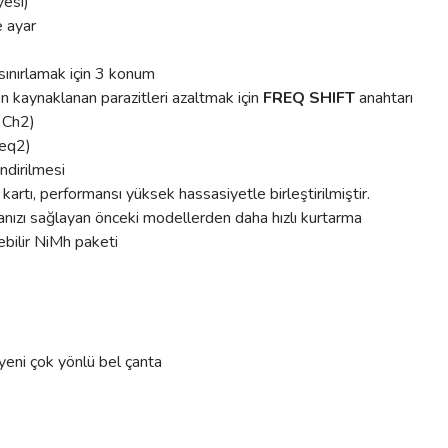
yesi)
e ayar
 sınırlamak için 3 konum
n kaynaklanan parazitleri azaltmak için
FREQ SHIFT
anahtarı
/ Ch2)
req2)
ndirilmesi
artı, performansı yüksek hassasiyetle birleştirilmiştir.
anızı sağlayan önceki modellerden daha hızlı kurtarma
lebilir NiMh paketi
yeni çok yönlü bel çanta