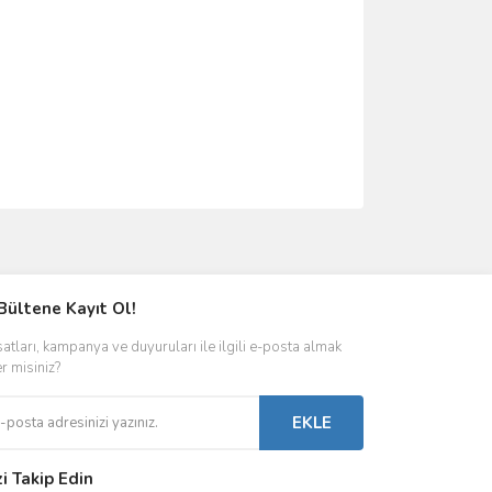
ımıza iletebilirsiniz.
Bültene Kayıt Ol!
satları, kampanya ve duyuruları ile ilgili e-posta almak
er misiniz?
EKLE
zi Takip Edin