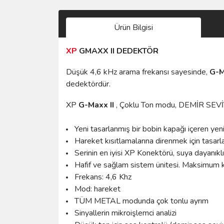
Ürün Bilgisi
XP
GMAXX II DEDEKTÖR
Düşük 4,6 kHz arama frekansı sayesinde,
G-M
dedektördür.
XP
G-Maxx II
, Çoklu Ton modu, DEMİR SEVİYE
Yeni tasarlanmış bir bobin kapağı içeren ye
Hareket kısıtlamalarına direnmek için tasarl
Serinin en iyisi XP Konektörü, suya dayanıklı
Hafif ve sağlam sistem ünitesi. Maksimum konf
Frekans: 4,6 Khz
Mod: hareket
TÜM METAL modunda çok tonlu ayrım
Sinyallerin mikroişlemci analizi