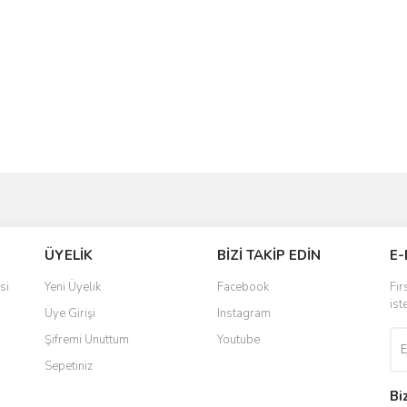
ve diğer konularda yetersiz gördüğünüz noktaları öneri formunu kullanarak taraf
Bu ürüne ilk yorumu siz yapın!
ÜYELİK
BİZİ TAKİP EDİN
E-
r.
Yorum Yaz
si
Yeni Üyelik
Facebook
Fır
ist
Üye Girişi
Instagram
Şifremi Unuttum
Youtube
Sepetiniz
Bi